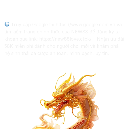
công bằng – bảo mật, đáp ứng nhu cầu giải trí an toàn
cho người chơi tại thị trường Việt Nam.
Truy cập Google tại
https://www.google.com.vn
và
tìm kiếm trang chính thức của NEW88 để đăng ký tài
khoản qua link:
https://new88love.click/
– Nhận ưu đãi
58K miễn phí dành cho người chơi mới và khám phá
hệ sinh thái cá cược an toàn, minh bạch, uy tín.