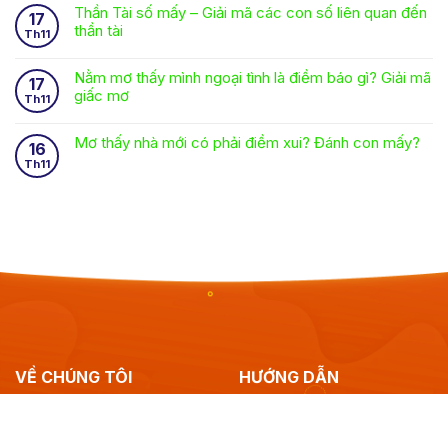
Thần Tài số mấy – Giải mã các con số liên quan đến
17
thần tài
Th11
Nằm mơ thấy mình ngoại tình là điềm báo gì? Giải mã
17
giấc mơ
Th11
Mơ thấy nhà mới có phải điềm xui? Đánh con mấy?
16
Th11
VỀ CHÚNG TÔI
HƯỚNG DẪN
Đăng ký NEW88
Nhà cái NEW88
một sân