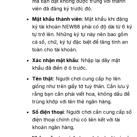
mà bạn đặt không được trùng với thành
viên đã đăng ký trước đó.
Mật khẩu thành viên
: Mật khẩu khi đăng
ký tài khoản NEW88 phải có độ dài từ 6 ký
tự trở lên. Những ký tự này nên bao gồm
cả số, chữ, ký tự đặc biệt để tăng tính an
toàn cho tài khoản.
Xác nhận mật khẩu
: Nhập lại dãy mật
khẩu đã điền ở ô trước.
Tên thật
: Người chơi cung cấp họ tên
giống như trên giấy tờ tuỳ thân. Cần lưu ý
rằng bạn cần phải viết hoa, không dấu để
trùng khớp với tên thẻ ngân hàng.
Số điện thoại
: Người chơi cần cung cấp số
điện thoại chính chủ có liên kết với tài
khoản ngân hàng.