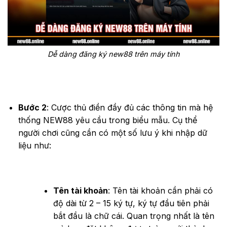
Dễ dàng đăng ký new88 trên máy tính
Bước 2
: Cược thủ điền đầy đủ các thông tin mà hệ
thống NEW88 yêu cầu trong biểu mẫu. Cụ thể
người chơi cũng cần có một số lưu ý khi nhập dữ
liệu như:
Tên tài khoản
: Tên tài khoản cần phải có
độ dài từ 2 – 15 ký tự, ký tự đầu tiên phải
bắt đầu là chữ cái. Quan trọng nhất là tên