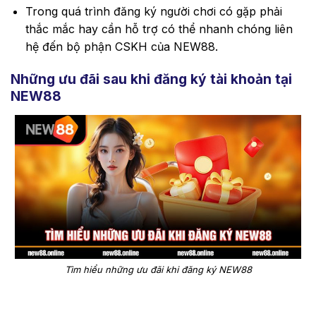
Trong quá trình đăng ký người chơi có gặp phải
thắc mắc hay cần hỗ trợ có thể nhanh chóng liên
hệ đến bộ phận CSKH của NEW88.
Những ưu đãi sau khi đăng ký tài khoản tại
NEW88
Tìm hiểu những ưu đãi khi đăng ký NEW88