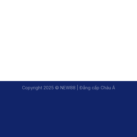
Email:
dailycontact@new88love.cl
Website:
https://new88love.click/
Copyright 2025 © NEW88 | Đẳng cấp Châu Á