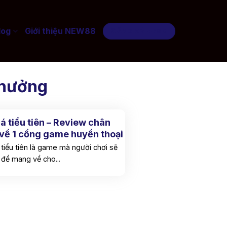
log
Giới thiệu NEW88
ĐĂNG KÝ +58K
thưởng
á tiểu tiên – Review chân
về 1 cổng game huyền thoại
 tiểu tiên là game mà người chơi sẽ
 để mang về cho...