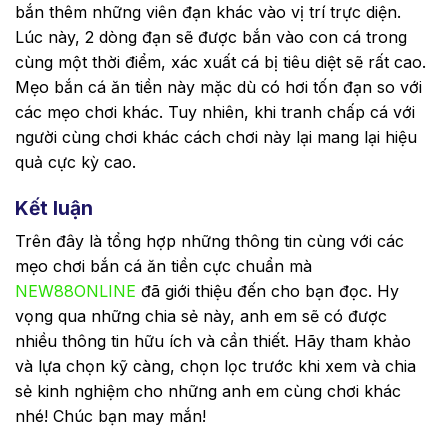
bắn thêm những viên đạn khác vào vị trí trực diện.
Lúc này, 2 dòng đạn sẽ được bắn vào con cá trong
cùng một thời điểm, xác xuất cá bị tiêu diệt sẽ rất cao.
Mẹo bắn cá ăn tiền này mặc dù có hơi tốn đạn so với
các mẹo chơi khác. Tuy nhiên, khi tranh chấp cá với
người cùng chơi khác cách chơi này lại mang lại hiệu
quả cực kỳ cao.
Kết luận
Trên đây là tổng hợp những thông tin cùng với các
mẹo chơi bắn cá ăn tiền cực chuẩn mà
NEW88ONLINE
đã giới thiệu đến cho bạn đọc. Hy
vọng qua những chia sẻ này, anh em sẽ có được
nhiều thông tin hữu ích và cần thiết. Hãy tham khảo
và lựa chọn kỹ càng, chọn lọc trước khi xem và chia
sẻ kinh nghiệm cho những anh em cùng chơi khác
nhé! Chúc bạn may mắn!