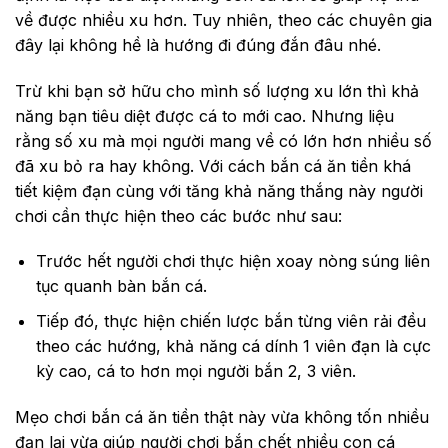
về được nhiều xu hơn. Tuy nhiên, theo các chuyên gia
đây lại không hề là hướng đi đúng đắn đâu nhé.
Trừ khi bạn sở hữu cho mình số lượng xu lớn thì khả
năng bạn tiêu diệt được cá to mới cao. Nhưng liệu
rằng số xu mà mọi người mang về có lớn hơn nhiều số
đã xu bỏ ra hay không. Với cách bắn cá ăn tiền khá
tiết kiệm đạn cùng với tăng khả năng thắng này người
chơi cần thực hiện theo các bước như sau:
Trước hết người chơi thực hiện xoay nòng súng liên
tục quanh bàn bắn cá.
Tiếp đó, thực hiện chiến lược bắn từng viên rải đều
theo các hướng, khả năng cá dính 1 viên đạn là cực
kỳ cao, cá to hơn mọi người bắn 2, 3 viên.
Mẹo chơi bắn cá ăn tiền thật này vừa không tốn nhiều
đạn lại vừa giúp người chơi bắn chết nhiều con cá