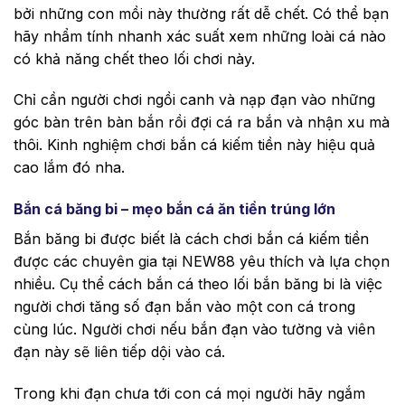
bởi những con mồi này thường rất dễ chết. Có thể bạn
hãy nhẩm tính nhanh xác suất xem những loài cá nào
có khả năng chết theo lối chơi này.
Chỉ cần người chơi ngồi canh và nạp đạn vào những
góc bàn trên bàn bắn rồi đợi cá ra bắn và nhận xu mà
thôi. Kinh nghiệm chơi bắn cá kiếm tiền này hiệu quả
cao lắm đó nha.
Bắn cá băng bi – mẹo bắn cá ăn tiền trúng lớn
Bắn băng bi được biết là cách chơi bắn cá kiếm tiền
được các chuyên gia tại NEW88 yêu thích và lựa chọn
nhiều. Cụ thể cách bắn cá theo lối bắn băng bi là việc
người chơi tăng số đạn bắn vào một con cá trong
cùng lúc. Người chơi nếu bắn đạn vào tường và viên
đạn này sẽ liên tiếp dội vào cá.
Trong khi đạn chưa tới con cá mọi người hãy ngắm