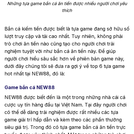
Những tựa game bắn cá ăn tiền được nhiều người chơi yêu
thích
Bắn cá kiếm tiền được biết là tựa game đang sở hữu số
lượt truy cập và tải cao nhất. Tuy nhiên, không phải
trò chơi ăn tiền nào cũng tạo cho người chơi trải
nghiệm tuyệt vời như bắn cá ăn tiền này. Để giúp
người chơi hiểu sâu sắc hơn về phiên bản game này,
dưới đây chúng tôi sẽ đưa ra gợi ý về top 6 tựa game
hot nhất tại NEW88, đó là:
Game bắn cá NEW88
NEW88 được biết đến là một trong những nhà cái cá
cược uy tín hàng đầu tại Việt Nam. Tại đây người chơi
có thể dễ dàng trải nghiệm được rất nhiều các tựa
game giải trí hấp dẫn và kèm theo các phần thưởng
siêu giá trị. Trong đó có tựa game bắn cá ăn tiền trực