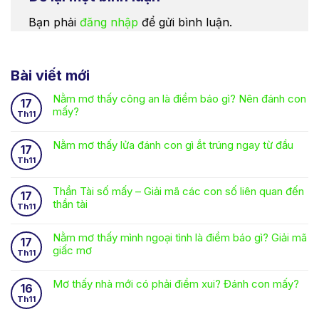
Bạn phải
đăng nhập
để gửi bình luận.
Bài viết mới
Nằm mơ thấy công an là điềm báo gì? Nên đánh con
17
mấy?
Th11
Nằm mơ thấy lửa đánh con gì ắt trúng ngay từ đầu
17
Th11
Thần Tài số mấy – Giải mã các con số liên quan đến
17
thần tài
Th11
Nằm mơ thấy mình ngoại tình là điềm báo gì? Giải mã
17
giấc mơ
Th11
Mơ thấy nhà mới có phải điềm xui? Đánh con mấy?
16
Th11