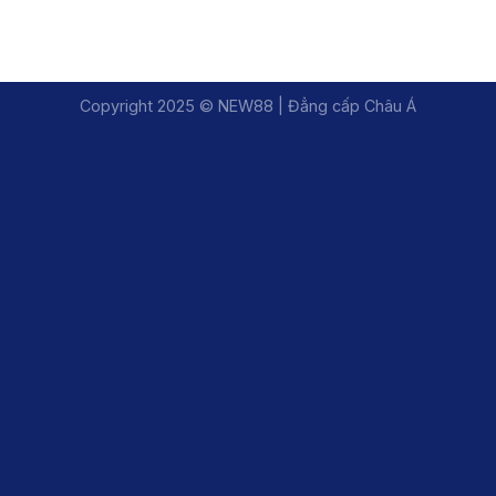
Copyright 2025 © NEW88 | Đẳng cấp Châu Á