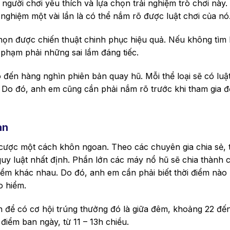
ều người chơi yêu thích và lựa chọn trải nghiệm trò chơi này
nghiệm một vài lần là có thể nắm rõ được luật chơi của nó
họn được chiến thuật chinh phục hiệu quả. Nếu không tìm 
ễ phạm phải những sai lầm đáng tiếc.
 đến hàng nghìn phiên bản quay hũ. Mỗi thể loại sẽ có luật
 Do đó, anh em cũng cần phải nắm rõ trước khi tham gia đ
an
 cược một cách khôn ngoan. Theo các chuyên gia chia sẻ, 
quy luật nhất định. Phần lớn các máy nổ hũ sẽ chia thành 
iểm khác nhau. Do đó, anh em cần phải biết thời điểm nào
o hiểm.
n để có cơ hội trúng thưởng đó là giữa đêm, khoảng 22 đế
điểm ban ngày, từ 11 – 13h chiều.