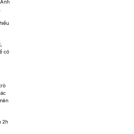
. Anh
.
hiểu
,
ể có
trò
các
 nên
n 2h