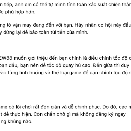
n tiếp, anh em có thể tự mình tính toán xác suất chiến thắ
ợc phù hợp hơn.
ứng tỏ vận may đang đến với bạn. Hãy nhân cơ hội này đầu
 dừng lại để bảo toàn túi tiền của mình.
EW88 muốn giới thiệu đến bạn chính là điều chỉnh tốc độ 
đoạn đầu, bạn nên để tốc độ quay hũ cao. Đến giữa thì duy t
vào từng tình huống và thể loại game để căn chỉnh tốc độ 
me có lối chơi rất đơn giản và dễ chinh phục. Do đó, các
ất dễ thực hiện. Còn chần chờ gì mà không đăng ký ngay
ởng khủng nào.