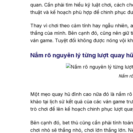
quan. Cần phải tìm hiểu kỹ luật chơi, cách ch
thuật và kế hoạch phù hợp để chinh phục đượ
Thay vì chơi theo cảm tính hay ngẫu nhiên,
thắng của mình. Bên cạnh đó, cũng nên giữ ti
ván game. Tuyệt đối không được nóng vội khi
Nắm rõ nguyên lý từng lượt quay h
Nắm rõ
Một mẹo quay hũ đỉnh cao nữa đó là nắm rõ 
khảo tại lịch sử kết quả của các ván game tr
trò chơi để lên kế hoạch chinh phục lượt quay
Bên cạnh đó, bet thủ cũng cần phải tính toá
chơi nhỏ sẽ thắng nhỏ, chơi lớn thắng lớn. N