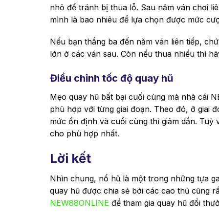
nhỏ để tránh bị thua lỗ. Sau năm ván chơi liê
mình là bao nhiêu để lựa chọn được mức cư
Nếu bạn thắng ba đến năm ván liên tiếp, ch
lớn ở các ván sau. Còn nếu thua nhiều thì hãy
Điều chỉnh tốc độ quay hũ
Mẹo quay hũ bất bại cuối cùng mà nhà cái N
phù hợp với từng giai đoạn. Theo đó, ở giai 
mức ổn định và cuối cùng thì giảm dần. Tuỳ 
cho phù hợp nhất.
Lời kết
Nhìn chung, nổ hũ là một trong những tựa ga
quay hũ được chia sẻ bởi các cao thủ cũng r
NEW88ONLINE
để tham gia quay hũ đổi thư