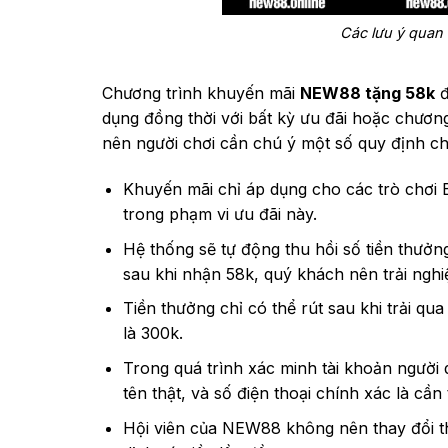
Các lưu ý quan
Chương trình khuyến mãi
NEW88 tặng 58k
đ
dụng đồng thời với bất kỳ ưu đãi hoặc chương
nên người chơi cần chú ý một số quy định ch
Khuyến mãi chỉ áp dụng cho các trò chơi
trong phạm vi ưu đãi này.
Hệ thống sẽ tự động thu hồi số tiền thưởn
sau khi nhận 58k, quý khách nên trải nghi
Tiền thưởng chỉ có thể rút sau khi trải qua 
là 300k.
Trong quá trình xác minh tài khoản người 
tên thật, và số điện thoại chính xác là cần
Hội viên của NEW88 không nên thay đổi thô