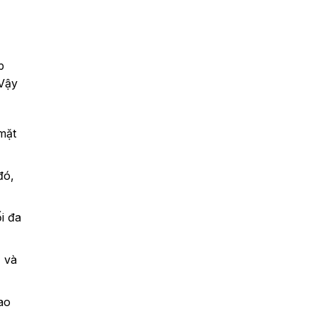
p
 Vậy
mặt
đó,
ối đa
ọ và
ao