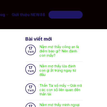
log
Giới thiệu NEW88
ĐĂNG KÝ +58K
Bài viết mới
Nằm mơ thấy công an là
17
điềm báo gì? Nên đánh
Th11
con mấy?
Nằm mơ thấy lửa đánh
17
con gì ắt trúng ngay từ
Th11
đầu
Thần Tài số mấy – Giải mã
17
các con số liên quan đến
Th11
thần tài
Nằm mơ thấy mình ngoại
17