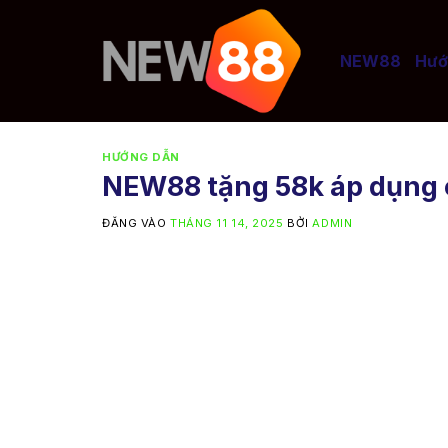
Bỏ
qua
nội
NEW88
Hướ
dung
HƯỚNG DẪN
NEW88 tặng 58k áp dụng c
ĐĂNG VÀO
THÁNG 11 14, 2025
BỞI
ADMIN